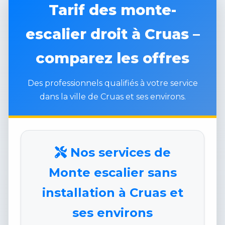
Tarif des monte-
escalier droit à Cruas –
comparez les offres
Des professionnels qualifiés à votre service
dans la ville de Cruas et ses environs.
Nos services de
Monte escalier sans
installation à Cruas et
ses environs