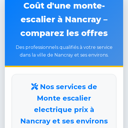
Coût d'une monte-
escalier à Nancray –
comparez les offres
Des professionnels qualifiés à votre service
dans la ville de Nancray et ses environs.
Nos services de
Monte escalier
electrique prix à
Nancray et ses environs