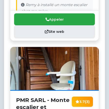
Remy à installé un monte escalier
chez ma mère.
Appeler
Site web
PMR SARL - Monte
3.7
(3)
escalier et