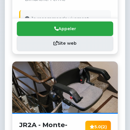
Je recommande vivement.
Appeler
Site web
JR2A - Monte-
5.0
(2)