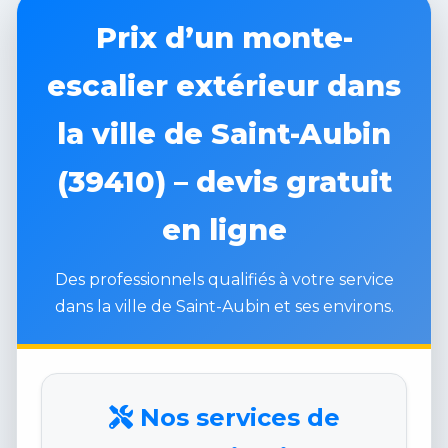
Prix d’un monte-
escalier extérieur dans
la ville de Saint-Aubin
(39410) – devis gratuit
en ligne
Des professionnels qualifiés à votre service
dans la ville de Saint-Aubin et ses environs.
Nos services de