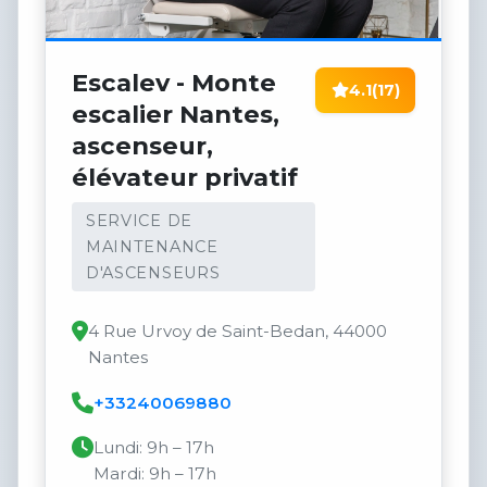
Escalev - Monte
4.1
(17)
escalier Nantes,
ascenseur,
élévateur privatif
SERVICE DE
MAINTENANCE
D'ASCENSEURS
4 Rue Urvoy de Saint-Bedan, 44000
Nantes
+33240069880
Lundi: 9h – 17h
Mardi: 9h – 17h