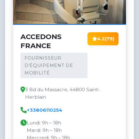
ACCEDONS
4.2
(79)
FRANCE
FOURNISSEUR
D'ÉQUIPEMENT DE
MOBILITÉ
3 Bd du Massacre, 44800 Saint-
Herblain
+33806110254
Lundi: 9h – 18h
Mardi: 9h – 18h
Mercredi: 9h – 18h