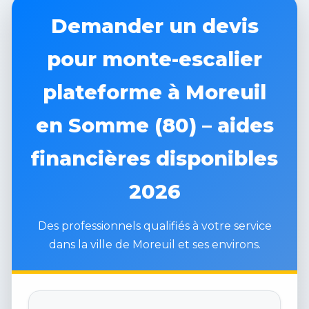
Demander un devis
pour monte-escalier
plateforme à Moreuil
en Somme (80) – aides
financières disponibles
2026
Des professionnels qualifiés à votre service
dans la ville de Moreuil et ses environs.